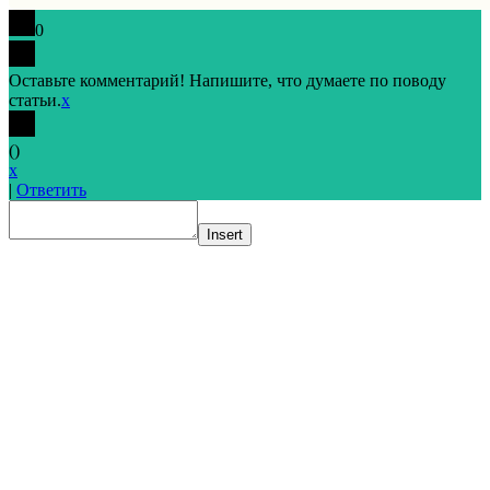
0
Оставьте комментарий! Напишите, что думаете по поводу
статьи.
x
(
)
x
|
Ответить
Insert