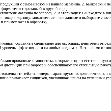
е продукции с самовывозом из нашего магазина. 2. Банковский пе
оформляется с доставкой в другой город.
дставителя магазина по запросу. 2. Авторизация: Вы входите в 
е товар в корзину, заполняете личные данные и выбираете способ
и примет заказ в обработку.
анки, созданные специально для настоящих ценителей рыбалки
 уровень эффективности на любых водоемах. Независимо от по
сбалансированные компоненты, которые создают естественную и
ой дистанции при забросе и обеспечивают его стабильную работ
отовлены эти тейл-спиннеры, гарантируют их долговечность и 
вно привлекает хищников, увеличивая шансы на успешный уло