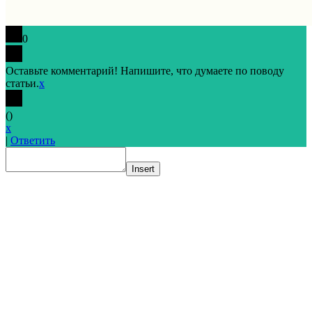
0
Оставьте комментарий! Напишите, что думаете по поводу
статьи.
x
(
)
x
|
Ответить
Insert