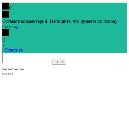
0
Оставьте комментарий! Напишите, что думаете по поводу
статьи.
x
(
)
x
|
Ответить
Insert