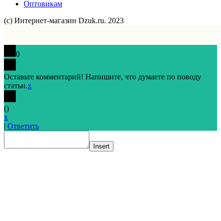
Оптовикам
(с) Интернет-магазин Dzuk.ru. 2023
0
Оставьте комментарий! Напишите, что думаете по поводу
статьи.
x
(
)
x
|
Ответить
Insert