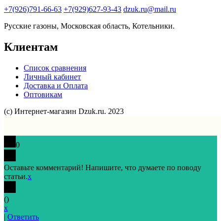
+7(926)791-66-63
+7(929)627-93-43
dzuk.ru@mail.ru
Русские газоны, Московская область, Котельники.
Клиентам
Список сравнения
Личный кабинет
Доставка и Оплата
Оптовикам
(с) Интернет-магазин Dzuk.ru. 2023
0
Оставьте комментарий! Напишите, что думаете по поводу
статьи.
x
(
)
x
|
Ответить