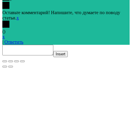
Оставьте комментарий! Напишите, что думаете по поводу
статьи.
x
(
)
x
|
Ответить
Insert