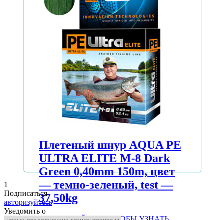
АВТОРИЗУЙТЕСЬ, ЧТОБЫ УЗНАТЬ
ЦЕНУ
Подробнее
Плетеный шнур AQUA PE
ULTRA ELITE M-8 Dark
Green 0,40mm 150m, цвет
— темно-зеленый, test —
1
Подписаться
37,50kg
авторизуйтесь
Уведомить о
АВТОРИЗУЙТЕСЬ, ЧТОБЫ УЗНАТЬ