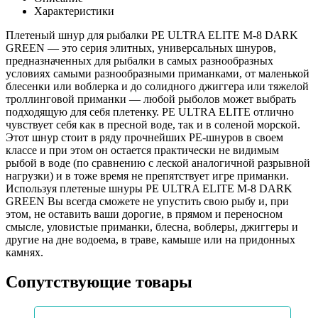
Характеристики
Плетеный шнур для рыбалки PE ULTRA ELITE M-8 DARK
GREEN — это серия элитных, универсальных шнуров,
предназначенных для рыбалки в самых разнообразных
условиях самыми разнообразными приманками, от маленькой
блесенки или воблерка и до солидного джиггера или тяжелой
троллинговой приманки — любой рыболов может выбрать
подходящую для себя плетенку. PE ULTRA ELITE отлично
чувствует себя как в пресной воде, так и в соленой морской.
Этот шнур стоит в ряду прочнейших PE-шнуров в своем
классе и при этом он остается практически не видимым
рыбой в воде (по сравнению с леской аналогичной разрывной
нагрузки) и в тоже время не препятствует игре приманки.
Используя плетеные шнуры PE ULTRA ELITE M-8 DARK
GREEN Вы всегда сможете не упустить свою рыбу и, при
этом, не оставить ваши дорогие, в прямом и переносном
смысле, уловистые приманки, блесна, воблеры, джиггеры и
другие на дне водоема, в траве, камыше или на придонных
камнях.
Сопутствующие товары