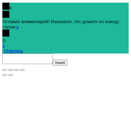
0
Оставьте комментарий! Напишите, что думаете по поводу
статьи.
x
(
)
x
|
Ответить
Insert